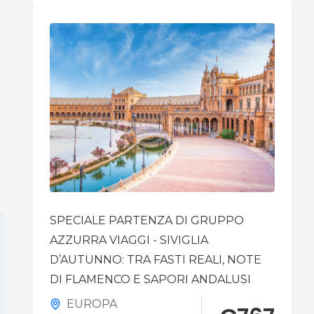
segreti custoditi lungo la Senna, per
svelare l'arte e il mito nascosti nel
cuore della capitale. Un viaggio
emozionante sospeso tra la
grandeur della storia e la magia di
un'atmosfera immortale.
SPECIALE PARTENZA DI GRUPPO
AZZURRA VIAGGI - SIVIGLIA
D’AUTUNNO: TRA FASTI REALI, NOTE
DI FLAMENCO E SAPORI ANDALUSI
EUROPA