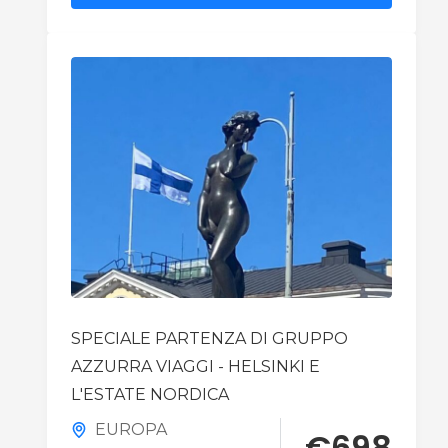
trekking spettacolari e borghi
autentici come Tejeda, mentre le
valli nascondono tradizioni uniche
come la coltivazione del caffè e
suggestivi ristoranti nelle grotte. Un
vero e proprio "continente in
miniatura" capace di coniugare
perfettamente cultura, natura
profonda e relax.
SPECIALE PARTENZA DI GRUPPO
AZZURRA VIAGGI - HELSINKI E
L'ESTATE NORDICA
EUROPA
€
698