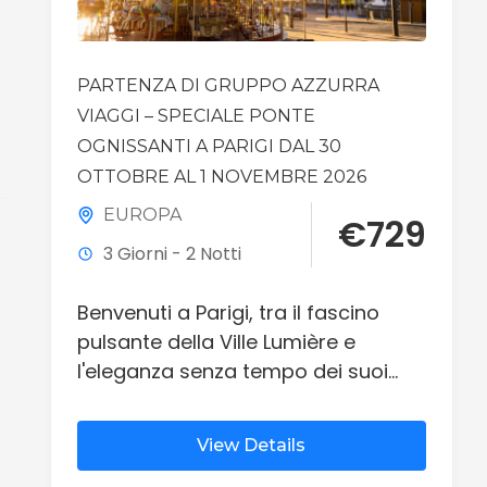
PARTENZA DI GRUPPO AZZURRA
VIAGGI – SPECIALE PONTE
OGNISSANTI A PARIGI DAL 30
OTTOBRE AL 1 NOVEMBRE 2026
EUROPA
€
729
3 Giorni - 2 Notti
Benvenuti a Parigi, tra il fascino
pulsante della Ville Lumière e
l'eleganza senza tempo dei suoi
boulevard storici. Varcheremo le
soglie delle icone più leggendarie,
View Details
dalla maestosità della Torre Eiffel ai