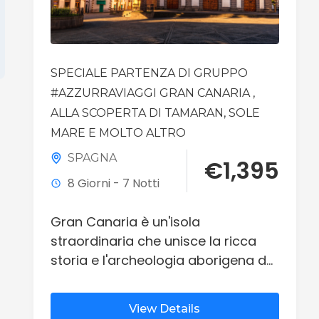
SPECIALE PARTENZA DI GRUPPO
#AZZURRAVIAGGI GRAN CANARIA ,
ALLA SCOPERTA DI TAMARAN, SOLE
MARE E MOLTO ALTRO
SPAGNA
€
1,395
8 Giorni - 7 Notti
Gran Canaria è un'isola
straordinaria che unisce la ricca
storia e l'archeologia aborigena del
Nord alla vivacità costiera e ai
paesaggi desertici delle dune del
View Details
Sud. Il suo cuore vulcanico offre