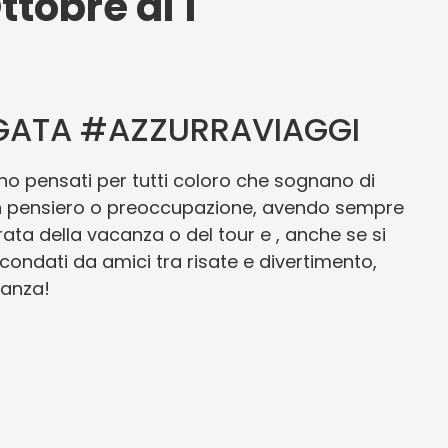
tobre al 1
RGATA #AZZURRAVIAGGI
no pensati per tutti coloro che sognano di
un pensiero o preoccupazione, avendo sempre
rata della vacanza o del tour e , anche se si
circondati da amici tra risate e divertimento,
canza!