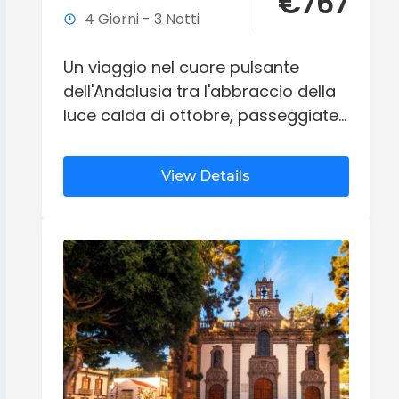
€
767
4 Giorni - 3 Notti
Un viaggio nel cuore pulsante
dell'Andalusia tra l'abbraccio della
luce calda di ottobre, passeggiate
nel silenzio dei giardini reali
mudéjar, l'autentico rito delle tapas
View Details
e la magia senza tempo delle note
del flamenco a Siviglia.